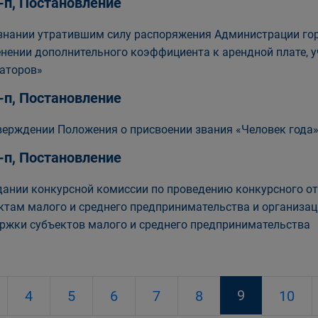
-п, Постановление
знании утратившим силу распоряжения Администрации горо
нении дополнительного коэффициента к арендной плате, 
аторов»
-п, Постановление
верждении Положения о присвоении звания «Человек года
-п, Постановление
дании конкурсной комиссии по проведению конкурсного от
ктам малого и среднего предпринимательства и организа
ржки субъектов малого и среднего предпринимательства
9
4
5
6
7
8
10