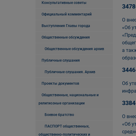
Консультативные советы
3478
Официальный комментарий
О вне
Выступления Главы города
«Об у
«Пред
Общественные обсуждения
общег
Общественные обсуждения архив
а так
образ
Публичные слушания
3446
Публичные слушания. Архив
Об ут
Проекты документов
инфра
Общественные, национальные и
3384
религиозные организации
Боевое братство
О вне
«Об у
ПАСПОРТ общественных,
средн
общественно-политических и