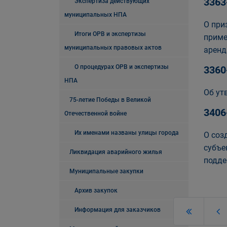
3363
Экспертиза действующих
муниципальных НПА
О при
Итоги ОРВ и экспертизы
приме
муниципальных правовых актов
аренд
О процедурах ОРВ и экспертизы
3360
НПА
Об ут
75-летие Победы в Великой
3406
Отечественной войне
Их именами названы улицы города
О соз
субъе
Ликвидация аварийного жилья
подде
Муниципальные закупки
Архив закупок
Информация для заказчиков