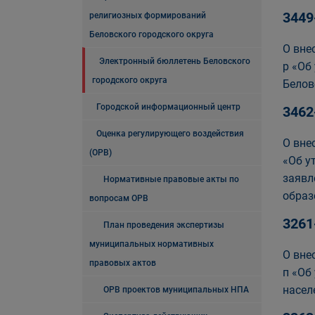
3449
религиозных формирований
Беловского городского округа
О вне
Электронный бюллетень Беловского
р «Об
городского округа
Белов
Городской информационный центр
3462
Оценка регулирующего воздействия
О вне
(ОРВ)
«Об у
заявл
Нормативные правовые акты по
образ
вопросам ОРВ
3261
План проведения экспертизы
муниципальных нормативных
О вне
правовых актов
п «Об
насел
ОРВ проектов муниципальных НПА