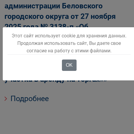
администрации Беловского
городского округа от 27 ноября
2025 года № 3138-п «Об
Этот сайт использует cookie для хранения данных.
утверждении административного
Продолжая использовать сайт, Вы даете свое
регламента предоставления
согласие на работу с этими файлами.
муниципальной услуги
OK
«Предоставление земельного
участка в аренду на торгах»»
Подробнее