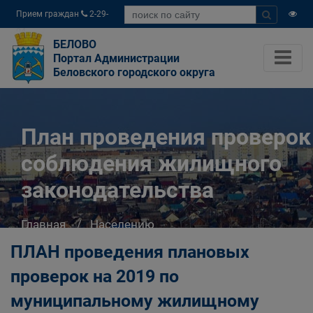
Прием граждан
2-29-
04
БЕЛОВО
Портал Администрации
Беловского городского округа
План проведения проверок
соблюдения жилищного
законодательства
Главная
Населению
Жилищно-коммунальное хозяйство
ПЛАН проведения плановых
План проведения проверок соблюдения
проверок на 2019 по
жилищного законодательства
муниципальному жилищному