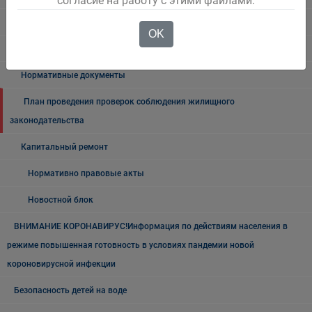
согласие на работу с этими файлами.
ЖКХ
OK
Управляющие компании
Нормативные документы
План проведения проверок соблюдения жилищного
законодательства
Капитальный ремонт
Нормативно правовые акты
Новостной блок
ВНИМАНИЕ КОРОНАВИРУС!Информация по действиям населения в
режиме повышенная готовность в условиях пандемии новой
короновирусной инфекции
Безопасность детей на воде