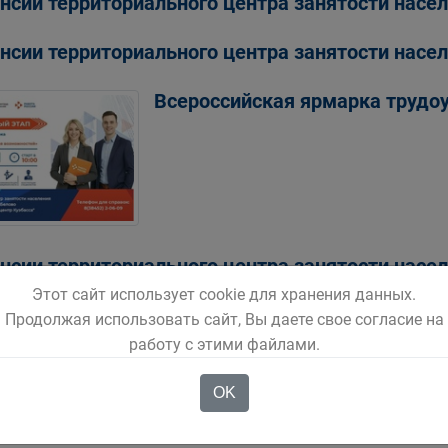
нсии территориального центра занятости насел
нсии территориального центра занятости насел
Всероссийская ярмарка трудо
нсии территориального центра занятости насел
Этот сайт использует cookie для хранения данных.
Продолжая использовать сайт, Вы даете свое согласие на
работу с этими файлами.
1
2
3
4
5
OK