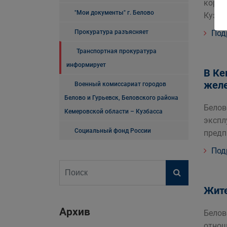
корру
"Мои документы" г. Белово
Кузба
Прокуратура разъясняет
Под
Транспортная прокуратура
информирует
В Ке
желе
Военный комиссариат городов
Белово и Гурьевск, Беловского района
Белов
Кемеровской области – Кузбасса
экспл
Социальный фонд России
предп
Под
Жите
Архив
Белов
отнош