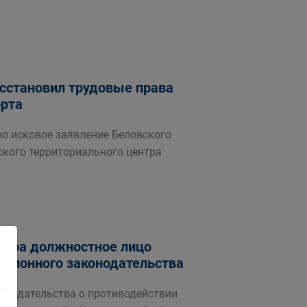
осстановил трудовые права
орта
о исковое заявление Беловского
ского территориального центра
урора должностное лицо
пционного законодательства
онодательства о противодействии