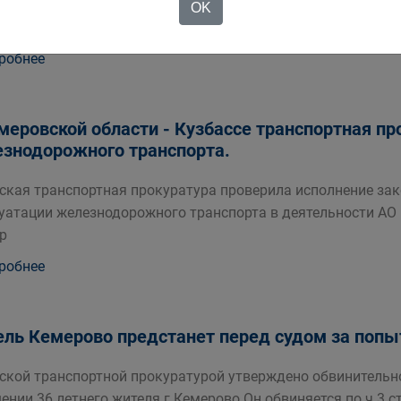
пции Установлено что коммерческой организацией зареги
OK
ссе с двумя
робнее
меровской области - Кузбассе транспортная п
знодорожного транспорта.
ская транспортная прокуратура проверила исполнение зак
уатации железнодорожного транспорта в деятельности АО 
р
робнее
ль Кемерово предстанет перед судом за попы
ской транспортной прокуратурой утверждено обвинительно
ении 36 летнего жителя г Кемерово Он обвиняется по ч 3 ст 