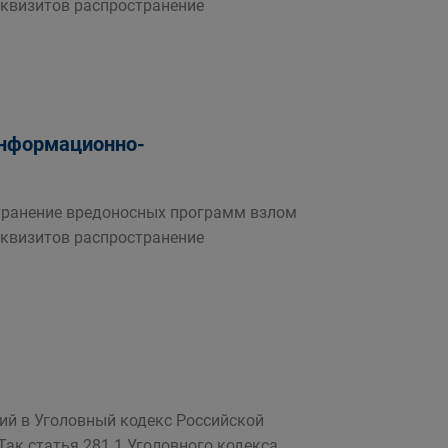
еквизитов распространение
информационно-
транение вредоносных программ взлом
еквизитов распространение
ий в Уголовный кодекс Российской
ак статья 281 1 Уголовного кодекса