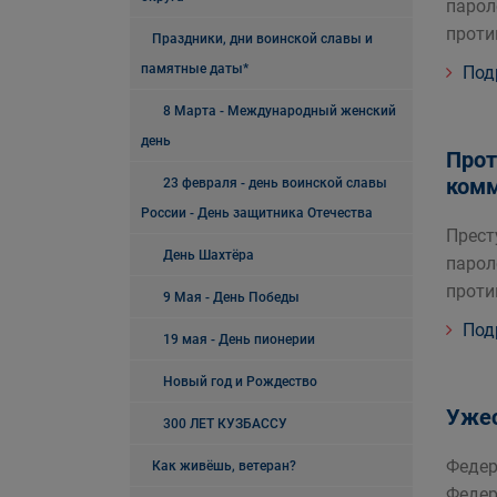
парол
проти
Праздники, дни воинской славы и
памятные даты*
Под
8 Марта - Международный женский
день
Прот
комм
23 февраля - день воинской славы
России - День защитника Отечества
Прест
День Шахтёра
парол
проти
9 Мая - День Победы
Под
19 мая - День пионерии
Новый год и Рождество
Ужес
300 ЛЕТ КУЗБАССУ
Федер
Как живёшь, ветеран?
Федер