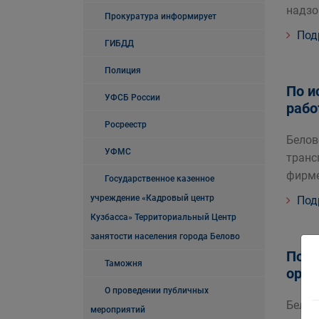
надзо
Прокуратура информирует
Под
ГИБДД
Полиция
По и
УФСБ России
рабо
Росреестр
Белов
УФМС
транс
фирме
Государственное казенное
учреждение «Кадровый центр
Под
Кузбасса» Территориальный Центр
занятости населения города Белово
По п
Таможня
орга
О проведении публичных
Белов
мероприятий