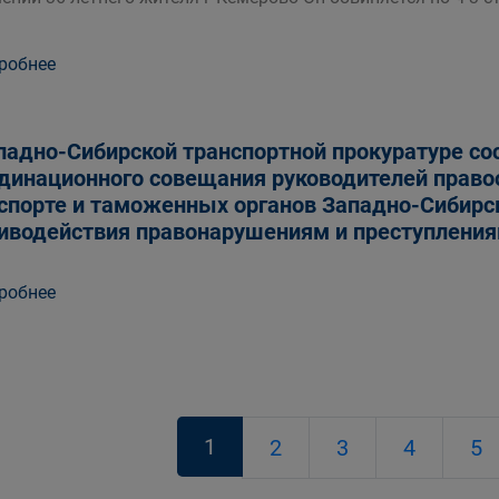
робнее
падно-Сибирской транспортной прокуратуре со
динационного совещания руководителей право
спорте и таможенных органов Западно-Сибирск
иводействия правонарушениям и преступления
робнее
1
2
3
4
5