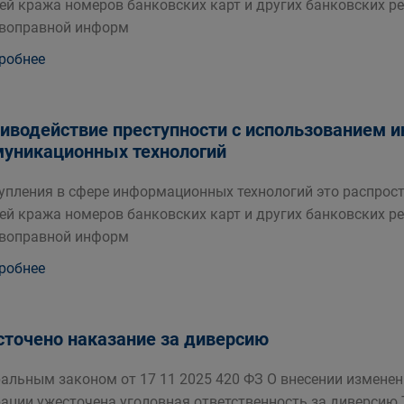
ей кража номеров банковских карт и других банковских р
воправной информ
робнее
иводействие преступности с использованием 
уникационных технологий
упления в сфере информационных технологий это распрос
ей кража номеров банковских карт и других банковских р
воправной информ
робнее
точено наказание за диверсию
альным законом от 17 11 2025 420 ФЗ О внесении изменен
ации ужесточена уголовная ответственность за диверсию Т