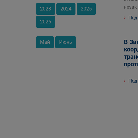
незак
2023
2024
2025
Под
2026
В За
Май
Июнь
коор
тран
прот
Под