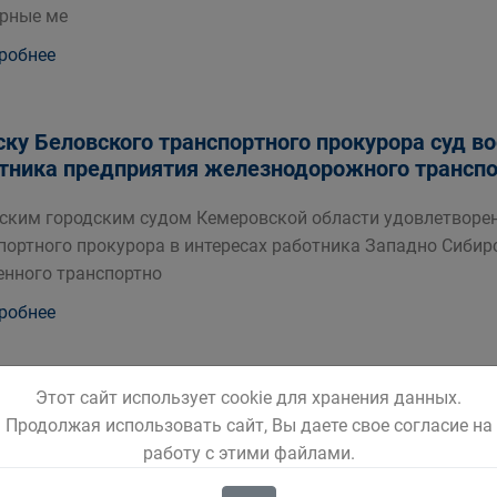
рные ме
робнее
ску Беловского транспортного прокурора суд в
тника предприятия железнодорожного трансп
ским городским судом Кемеровской области удовлетворен
портного прокурора в интересах работника Западно Сибир
нного транспортно
робнее
остановлению Беловского транспортного прок
Этот сайт использует cookie для хранения данных.
низации оштрафовано за нарушения антикорру
Продолжая использовать сайт, Вы даете свое согласие на
работу с этими файлами.
ская транспортная прокуратура проверила исполнение зак