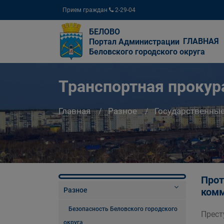
Прием граждан
2-29-04
БЕЛОВО
ГЛАВНАЯ
Портал Администрации
Беловского городского округа
Транспортная прокур
Главная
Разное
Государственны
Прот
Разное
комм
Безопасность Беловского городского
Прест
округа