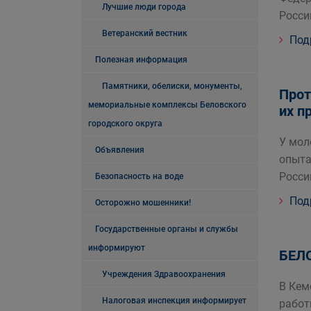
Лучшие люди города
Росси
Ветеранский вестник
Под
Полезная информация
Памятники, обелиски, монументы,
Прот
мемориальные комплексы Беловского
их п
городского округа
У мол
Объявления
опыта
Росси
Безопасность на воде
Под
Осторожно мошенники!
Государственные органы и службы
информируют
БЕЛ
Учреждения Здравоохранения
В Кем
Налоговая инспекция информирует
работ