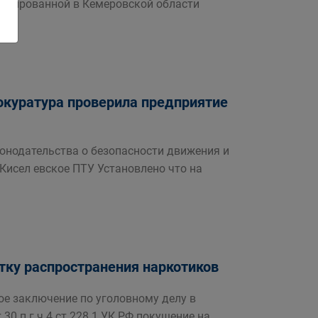
стрированной в Кемеровской области
рокуратура проверила предприятие
онодательства о безопасности движения и
Кисел евское ПТУ Установлено что на
тку распространения наркотиков
е заключение по уголовному делу в
30 п г ч 4 ст 228 1 УК РФ покушение на