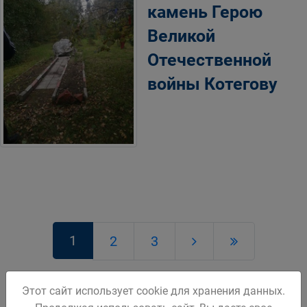
камень Герою
Великой
Отечественной
войны Котегову
1
2
3
Этот сайт использует cookie для хранения данных.