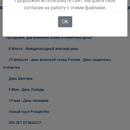
Продолжая использовать сайт, Вы даете свое
согласие на работу с этими файлами.
Разное
OK
Безопасность Беловского городского округа
Праздники, дни воинской славы и памятные даты*
8 Марта - Международный женский день
23 февраля - день воинской славы России - День защитника
Отечества
День Шахтёра
9 Мая - День Победы
19 мая - День пионерии
Новый год и Рождество
300 ЛЕТ КУЗБАССУ