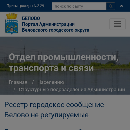
Прием граждан
2-29-
04
БЕЛОВО
Портал Администрации
Беловского городского округа
Отдел промышленности,
транспорта и связи
Главная
Населению
Структурные подразделения Администрации
Беловского городского округа
Реестр городское сообщение
Отдел промышленности, транспорта и связи
Белово не регулируемые