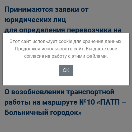
Принимаются заявки от
юридических лиц
для определения перевозчика на
оказание услуг по доставке угля
Этот сайт использует cookie для хранения данных.
Продолжая использовать сайт, Вы даете свое
ветеранам угольной
согласие на работу с этими файлами.
промышленности
OK
О возобновлении транспортной
работы на маршруте №10 «ПАТП –
Больничный городок»