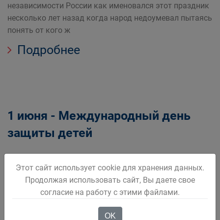
независимости России как именовался этот праздник
несколько лет назад когда народ недоумевал пытаясь
понять от кого ж
Подробнее
1 июня - Международный день
защиты детей
1 июня отмечается Международный день защиты
Этот сайт использует cookie для хранения данных.
детей Праздник день защиты детей учрежден в ноябре
Продолжая использовать сайт, Вы даете свое
1949 года решением сессии Совета Международной
согласие на работу с этими файлами.
демократической Федерации женщин и отмечается
ежегодно 1 и
OK