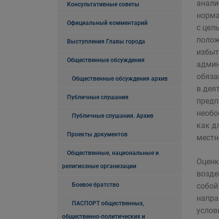
анали
Консультативные советы
норма
Официальный комментарий
с цел
полож
Выступления Главы города
избы
Общественные обсуждения
админ
обяза
Общественные обсуждения архив
в дея
Публичные слушания
предп
необо
Публичные слушания. Архив
как д
Проекты документов
местн
Общественные, национальные и
Оценк
религиозные организации
возде
Боевое братство
собой
напра
ПАСПОРТ общественных,
услов
общественно-политических и