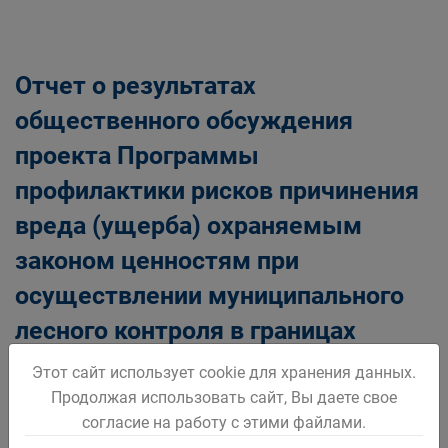
Отчет о результатах
общественного обсуждения
проекта Программы
профилактики рисков причинения
вреда (ущерба) охраняемым
законом ценностям при
осуществлении муниципального
лесного контроля в границах
Беловского городского округа на
Этот сайт использует cookie для хранения данных.
2023 год
Продолжая использовать сайт, Вы даете свое
согласие на работу с этими файлами.