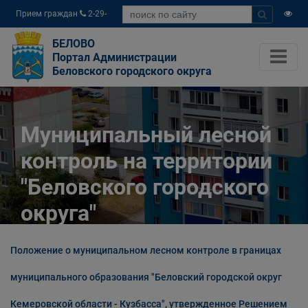
Прием граждан
2-29-
04
БЕЛОВО
Портал Администрации
Беловского городского округа
Муниципальный лесной
контроль на территории
"Беловского городского
округа"
Главная
Официально
Положение о муниципальном лесном контроле в границах
Муниципальный контроль
муниципального образования "Беловский городской округ
Муниципальный лесной контроль на
территории "Беловского городского округа"
Кемеровской области - Кузбасса", утвержденное Решением