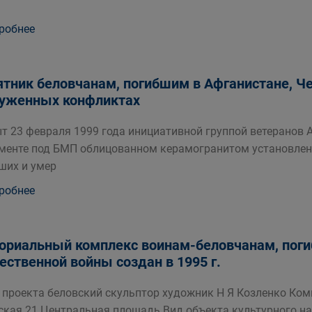
робнее
тник беловчанам, погибшим в Афганистане, Че
уженных конфликтах
т 23 февраля 1999 года инициативной группой ветеранов 
менте под БМП облицованном керамогранитом установлен
ших и умер
робнее
риальный комплекс воинам-беловчанам, поги
ественной войны создан в 1995 г.
 проекта беловский скульптор художник Н Я Козленко Комп
ская 21 Центральная площадь Вид объекта культурного 