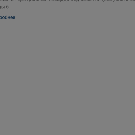
ды 6
робнее