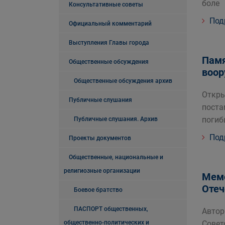
боле
Консультативные советы
Под
Официальный комментарий
Выступления Главы города
Памя
Общественные обсуждения
воор
Общественные обсуждения архив
Откры
Публичные слушания
поста
погиб
Публичные слушания. Архив
Под
Проекты документов
Общественные, национальные и
религиозные организации
Мемо
Отеч
Боевое братство
ПАСПОРТ общественных,
Автор
общественно-политических и
Совет