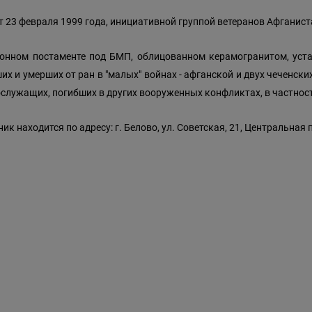
 23 февраля 1999 года, инициативной группой ветеранов Афганист
онном постаменте под БМП, облицованном керамогранитом, уст
их и умерших от ран в "малых" войнах - афганской и двух чеченских (
служащих, погибших в других вооруженных конфликтах, в частности
ик находится по адресу: г. Белово, ул. Советская, 21, Центральная