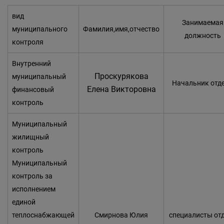
вид
Занимаемая
муниципального
Фамилия,имя,отчество
должность
контроля
Внутренний
Проскурякова
муниципальный
Начальник отд
Елена Викторовна
финансовый
контроль
Муниципальный
жилищный
контроль
Муниципальный
контроль за
исполнением
единой
теплоснабжающей
Смирнова Юлия
специалисты от