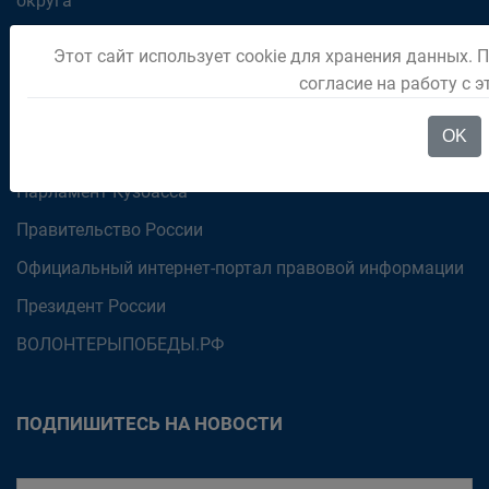
округа
Администрация Правительства Кузбасса
Этот сайт использует cookie для хранения данных. 
Государственная дума РФ
согласие на работу с 
Портал органов государственной власти Кемеровской
OK
области
Парламент Кузбасса
Правительство России
Официальный интернет-портал правовой информации
Президент России
ВОЛОНТЕРЫПОБЕДЫ.РФ
ПОДПИШИТЕСЬ НА НОВОСТИ