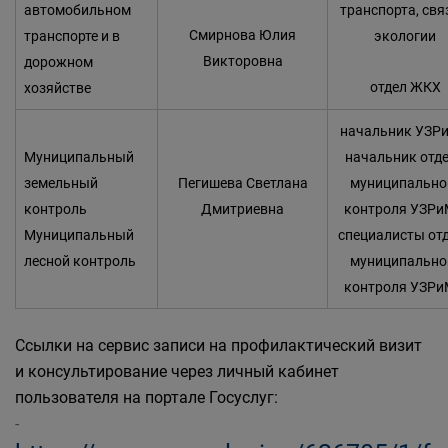
автомобильном
транспорта, свя
Смирнова Юлия
транспорте и в
экологии
Викторовна
дорожном
отдел ЖКХ
хозяйстве
начальник УЗР
Муниципальный
начальник отд
земельный
Пегишева Светлана
муниципально
контроль
Дмитриевна
контроля УЗР
Муниципальный
специалисты от
лесной контроль
муниципально
контроля УЗР
Ссылки на сервис записи на профилактический визит
и консультирование через личный кабинет
пользователя на портале Госуслуг:
-