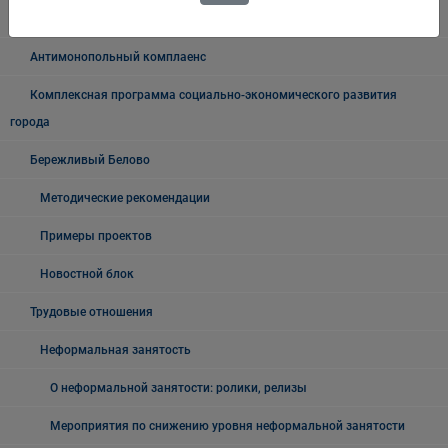
Нормативные правовые акты
Антимонопольный комплаенс
Комплексная программа социально-экономического развития
города
Бережливый Белово
Методические рекомендации
Примеры проектов
Новостной блок
Трудовые отношения
Неформальная занятость
О неформальной занятости: ролики, релизы
Мероприятия по снижению уровня неформальной занятости