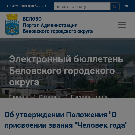
Прием граждан
2-29-
04
БЕЛОВО
Портал Администрации
Беловского городского округа
Электронный бюллетень
Беловского городского
округа
Главная
О городе
Паспорт города
Электронный бюллетень Беловского
городского округа
Об утверждении Положения "О
присвоении звания "Человек года"