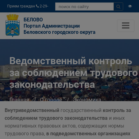
Прием граждан
2-29-
04
БЕЛОВО
Портал Администрации
Беловского городского округа
Ведомственный контроль
за соблюдением трудового
законодательства
Главная
О городе
Экономика
Трудовые отношения
Внутриведомственный
государственный
контроль
за
Ведомственный контроль за соблюдением
соблюдением трудового законодательства
и иных
трудового законодательства
нормативных правовых актов, содержащих нормы
трудового права,
в подведомственных организациях