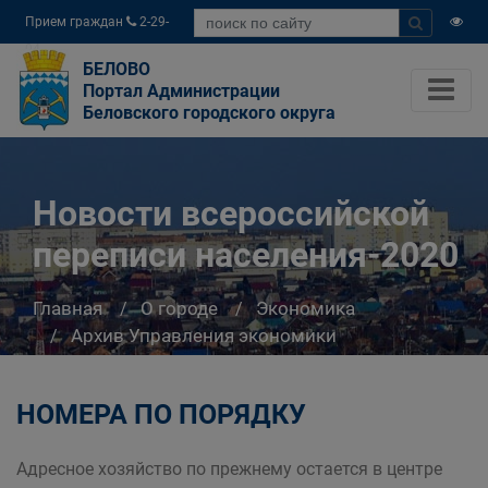
Прием граждан
2-29-
04
БЕЛОВО
Портал Администрации
Беловского городского округа
Новости всероссийской
переписи населения-2020
Главная
О городе
Экономика
Архив Управления экономики
Новости всероссийской переписи
населения-2020
НОМЕРА ПО ПОРЯДКУ
Адресное хозяйство по прежнему остается в центре