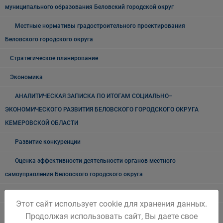
муниципального образования Беловский городской округ
Местные нормативы градостроительного проектирования
Беловского городского округа
Стратегическое планирование
Экономика
АНАЛИТИЧЕСКАЯ ЗАПИСКА ПО ИТОГАМ СОЦИАЛЬНО–
ЭКОНОМИЧЕСКОГО РАЗВИТИЯ БЕЛОВСКОГО ГОРОДСКОГО ОКРУГА
КЕМЕРОВСКОЙ ОБЛАСТИ
Развитие конкуренции
Оценка эффективности деятельности органов местного
самоуправления Беловского городского округа
Комиссия по финансовому и экономическому мониторингу
Этот сайт использует cookie для хранения данных.
Результаты работы Комиссии по финансовому и экономическому
Продолжая использовать сайт, Вы даете свое