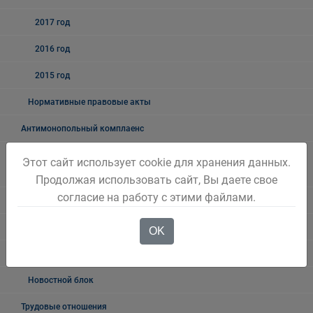
2017 год
2016 год
2015 год
Нормативные правовые акты
Антимонопольный комплаенс
Комплексная программа социально-экономического развития
Этот сайт использует cookie для хранения данных.
города
Продолжая использовать сайт, Вы даете свое
согласие на работу с этими файлами.
Бережливый Белово
Методические рекомендации
OK
Примеры проектов
Новостной блок
Трудовые отношения