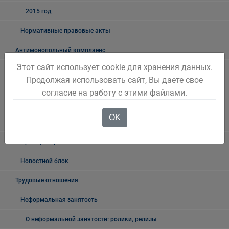
2015 год
Нормативные правовые акты
Антимонопольный комплаенс
Этот сайт использует cookie для хранения данных.
Комплексная программа социально-экономического развития
Продолжая использовать сайт, Вы даете свое
города
согласие на работу с этими файлами.
Бережливый Белово
OK
Методические рекомендации
Примеры проектов
Новостной блок
Трудовые отношения
Неформальная занятость
О неформальной занятости: ролики, релизы