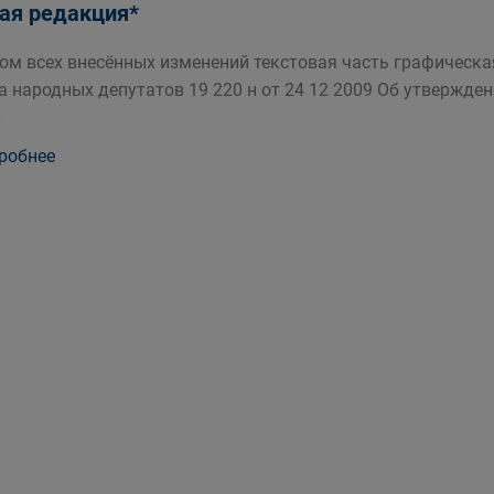
ая редакция*
том всех внесённых изменений текстовая часть графическа
а народных депутатов 19 220 н от 24 12 2009 Об утвержде
р
робнее