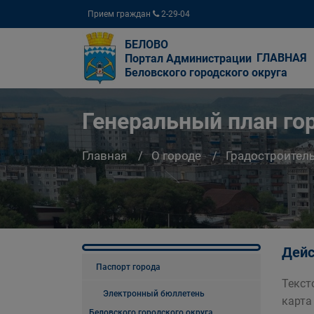
Прием граждан
2-29-04
БЕЛОВО
ГЛАВНАЯ
Портал Администрации
Беловского городского округа
Генеральный план го
Главная
О городе
Градостроител
Дейс
Паспорт города
Текст
Электронный бюллетень
карта 
Беловского городского округа