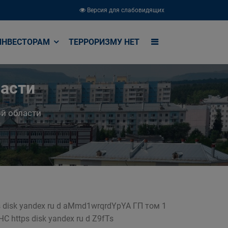
Версия для слабовидящих
ИНВЕСТОРАМ
ТЕРРОРИЗМУ НЕТ
ласти
й области
s disk yandex ru d aMmd1wrqrdYpYA ГП том 1
С https disk yandex ru d Z9fTs