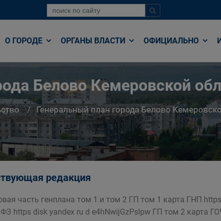
О ГОРОДЕ
ОРГАНЫ ВЛАСТИ
ОФИЦИАЛЬНО
рода Белово Кемеровской об
ьство
Генеральный план города Белово Кемеровско
твующая редакция
овая часть генплана том 1 и том 2 ГП том 1 карта ГНП http
ФЗ https disk yandex ru d e4hNwijGzPslpw ГП том 2 карта ГОЧ