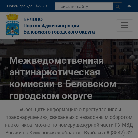
Прием граждан
2-29-
04
БЕЛОВО
Портал Администрации
Беловского городского округа
Межведомственная
антинаркотическая
комиссии в Беловском
городском округе
«Сообщить информацию о преступлениях и
Главная
Официально
правонарушениях, связанных с незаконным оборотом
Межведомственная антинаркотическая
наркотиков, можно по номеру дежурной части ГУ МВД
комиссии в Беловском городском округе
России по Кемеровской области - Кузбасса 8 (3842) 32-