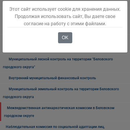
Архив
Этот сайт использует cookie для хранения данных.
Муниципальный контроль на автомобильном транспорте,
Продолжая использовать сайт, Вы даете свое
городском, наземном электрическом транспорте и в дорожном
согласие на работу с этими файлами.
хозяйстве в границах Беловского городского округа
OK
Муниципальный жилищный контроль на территории Беловского
городского округа"
Муниципальный лесной контроль на территории "Беловского
городского округа"
Внутренний муниципальный финансовый контроль
Муниципальный земельный контроль на территории Беловского
городского округа
Межведомственная антинаркотическая комиссии в Беловском
городском округе
Наблюдательная комиссия по социальной адаптации лиц,