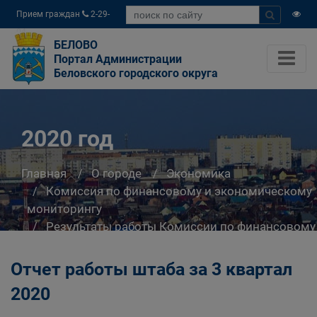
Прием граждан
2-29-
04
БЕЛОВО
Портал Администрации
Беловского городского округа
2020 год
Главная
О городе
Экономика
Комиссия по финансовому и экономическому
мониторингу
Результаты работы Комиссии по финансовому
и экономическому мониторингу
2020 год
Отчет работы штаба за 3 квартал
2020