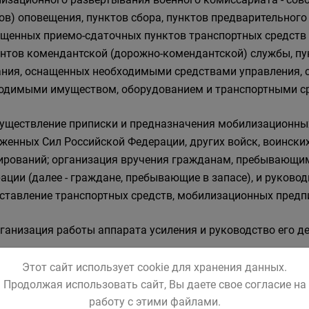
ов) оповещения, пунктов сбора, пунктов предварительного
щенных приемо-сдаточных пунктов транспортных средств (
нтов комендантской (дорожно-комендантской) службы, пу
ания, оснащенных необходимыми средствами управления, с
одимыми имуществом, оборудованием и транспортными ср
существление приписки и предназначения мобилизационны
женных Сил Российской Федерации, других войск, воински
рований; организация вручения гражданам, пребывающим
ации (далее - граждане, пребывающие в запасе), и руково
ставление транспортных средств, мобилизационных предп
рганизация работы аппарата усиления и руководство его д
роведение занятий с гражданами, привлекаемыми к работе 
Этот сайт использует cookie для хранения данных.
никами органов местного самоуправления и организаций, 
Продолжая использовать сайт, Вы даете свое согласие на
инским персоналом и техническими работниками, привле
работу с этими файлами.