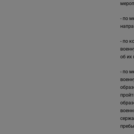
мероп
- по 
напра
- по 
военн
об их
- по 
военн
образ
пройт
образ
военн
сержа
пребы