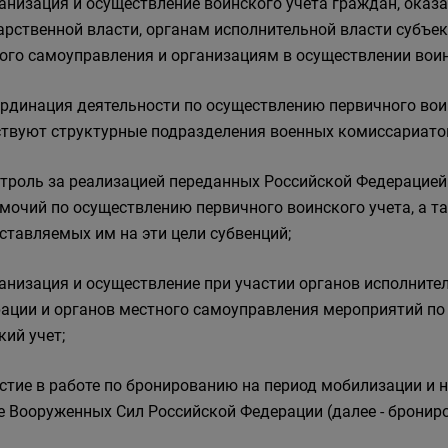
ганизация и осуществление воинского учета граждан, ока
арственной власти, органам исполнительной власти субъе
ого самоуправления и организациям в осуществлении воин
ординация деятельности по осуществлению первичного воин
ствуют структурные подразделения военных комиссариатов 
нтроль за реализацией переданных Российской Федерацие
мочий по осуществлению первичного воинского учета, а т
ставляемых им на эти цели субвенций;
ганизация и осуществление при участии органов исполните
ации и органов местного самоуправления мероприятий по
кий учет;
астие в работе по бронированию на период мобилизации и
е Вооруженных Сил Российской Федерации (далее - бронир