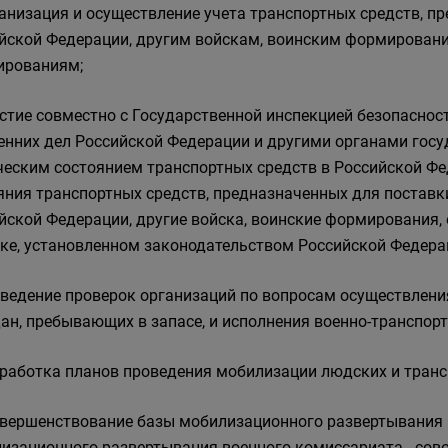
ганизация и осуществление учета транспортных средств,
йской Федерации, другим войскам, воинским формирован
ированиям;
астие совместно с Государственной инспекцией безопасно
енних дел Российской Федерации и другими органами госу
ческим состоянием транспортных средств в Российской Фед
яния транспортных средств, предназначенных для постав
йской Федерации, другие войска, воинские формирования,
ке, установленном законодательством Российской Федера
оведение проверок организаций по вопросам осуществлени
ан, пребывающих в запасе, и исполнения военно-транспорт
зработка планов проведения мобилизации людских и транс
овершенствование базы мобилизационного развертывания 
изационного развертывания военного комиссариата - сово