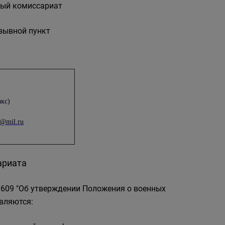
нный комиссариат
изывной пункт
акс)
@mil.ru
ариата
 1609 "Об утверждении Положения о военных
вляются: