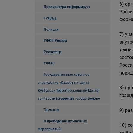
6) ор
Прокуратура информирует
Росси
ГИБДД
форм
Полиция
7) уч
УФСБ России
внутр
техни
Росреестр
состо
УФМС
Росси
поряд
Государственное казенное
учреждение «Кадровый центр
8) пр
Кузбасса» Территориальный Центр
гражд
занятости населения города Белово
9) ра
Таможня
О проведении публичных
10) с
мероприятий
мобил