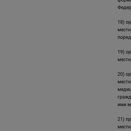
Федер
18) о
местн
поряд
19) о
местн
20) о
местн
медиц
гражд
ими м
21) п
местн