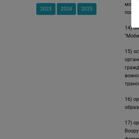
мобил
2023
2024
2025
посту
14) о
"Моби
15) о
орган
гражд
воинс
транс
16) о
образ
17) о
Воору
форми