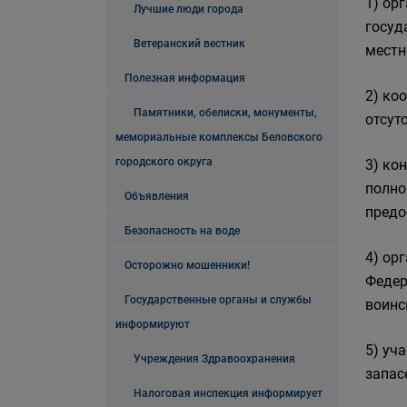
1) ор
Лучшие люди города
госуд
Ветеранский вестник
местн
Полезная информация
2) ко
Памятники, обелиски, монументы,
отсут
мемориальные комплексы Беловского
городского округа
3) ко
полно
Объявления
предо
Безопасность на воде
4) ор
Осторожно мошенники!
Федер
Государственные органы и службы
воинс
информируют
5) уч
Учреждения Здравоохранения
запас
Налоговая инспекция информирует