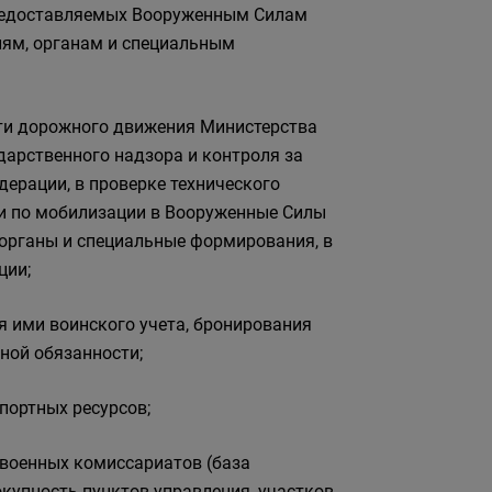
 предоставляемых Вооруженным Силам
иям, органам и специальным
сти дорожного движения Министерства
дарственного надзора и контроля за
ерации, в проверке технического
ки по мобилизации в Вооруженные Силы
 органы и специальные формирования, в
ции;
я ими воинского учета, бронирования
ной обязанности;
портных ресурсов;
военных комиссариатов (база
купность пунктов управления, участков