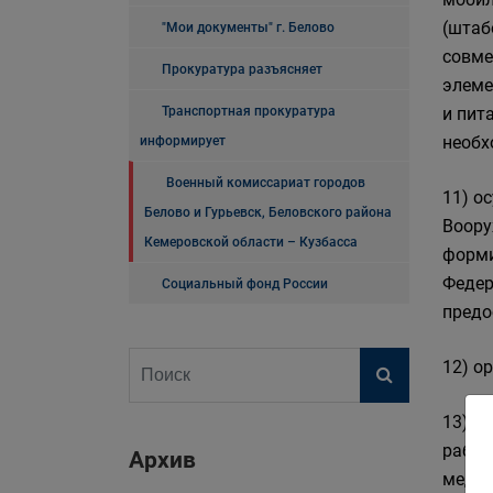
(штаб
"Мои документы" г. Белово
совме
Прокуратура разъясняет
элеме
Транспортная прокуратура
и пит
необх
информирует
Военный комиссариат городов
11) о
Белово и Гурьевск, Беловского района
Воору
Кемеровской области – Кузбасса
форми
Федер
Социальный фонд России
предо
12) о
13) п
работ
Архив
медиц