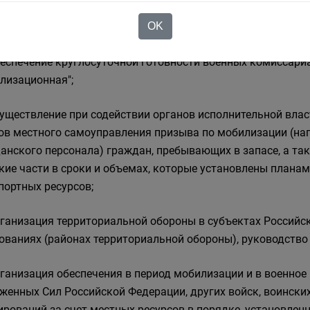
изационных мероприятий, подготовке граждан к военной 
OK
плению на военную службу, призыву на военные сборы;
беспечение круглосуточной готовности военных комиссари
лизационная";
существление при содействии органов исполнительной вла
ов местного самоуправления призыва по мобилизации (на
анского персонала) граждан, пребывающих в запасе, а та
кие части в сроки и объемах, которые установлены плана
портных ресурсов;
рганизация территориальной обороны в субъектах Россий
ованиях (районах территориальной обороны), руководство
рганизация обеспечения в период мобилизации и в военно
женных Сил Российской Федерации, других войск, воински
рований за счет местных ресурсов в порядке, установле