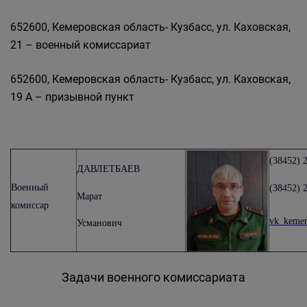
Военный комиссариат городов Белово и
652600, Кемеровская область- Кузбасс, ул. Каховская,
Гурьевск, Беловского района Кемеровской
21 – военный комиссариат
области – Кузбасса
652600, Кемеровская область- Кузбасс, ул. Каховская,
19 А – призывной пункт
(38452) 
ДАВЛЕТБАЕВ
Военный
(38452) 
Марат
комиссар
vk_kemer
Усманович
Задачи военного комиссариата