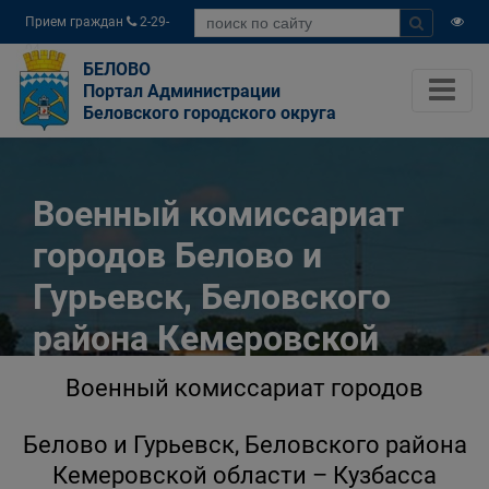
Прием граждан
2-29-
04
БЕЛОВО
Портал Администрации
Беловского городского округа
Военный комиссариат
городов Белово и
Гурьевск, Беловского
района Кемеровской
области – Кузбасса
Военный комиссариат городов
Главная
Разное
Белово и Гурьевск, Беловского района
Государственные органы и службы
Кемеровской области – Кузбасса
информируют