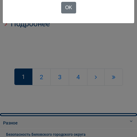
внукам Готовя их к самостоятельной жизни давая им
OK
об
Подробнее
1
2
3
4
Разное
Безопасность Беловского городского округа