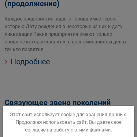
(продолжение)
Каждое предприятие нашего города имеет свою
историю Дату рождения а некоторые из них и дату
ликвидации Такие предприятия имеют только
прошлое которое хранится в воспоминаниях и делах
тех кто посвятил
Подробнее
Связующее звено поколений
Этот сайт использует cookie для хранения данных.
Вчера и завтра между ними стоит день сегодняшний И
Продолжая использовать сайт, Вы даете свое
думая о завтрашнем дне о будущем нового поколения
согласие на работу с этими файлами.
должны мы рассказывать о своём прошлом детям и