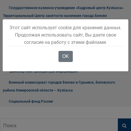
Государственное казенное учреждение «Кадровый центр Кузбасса»
Территориальный Центр занятости населения города Белово
Таможня
Этот сайт использует cookie для хранения данных.
Продолжая использовать сайт, Вы даете свое
О проведении публичных мероприятий
согласие на работу с этими файлами.
"Мои документы" г. Белово
OK
Прокуратура разъясняет
Транспортная прокуратура информирует
Военный комиссариат городов Белово и Гурьевск, Беловского
района Кемеровской области – Кузбасса
Социальный фонд России