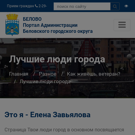
Прием граждан
2-29-
04
БЕЛОВО
Портал Администрации
Беловского городского округа
Лучшие люди города
Главная
Разное
Как живёшь, ветеран?
Лучшие люди города
Это я - Елена Завьялова
Страница Твои люди город в основном посвящается