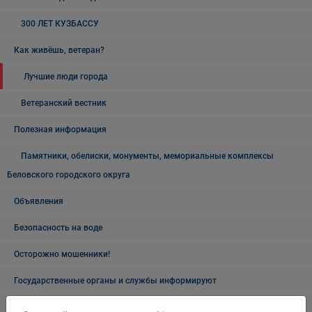
300 ЛЕТ КУЗБАССУ
Как живёшь, ветеран?
Лучшие люди города
Ветеранский вестник
Полезная информация
Памятники, обелиски, монументы, мемориальные комплексы
Беловского городского округа
Объявления
Безопасность на воде
Осторожно мошенники!
Государственные органы и службы информируют
Учреждения Здравоохранения