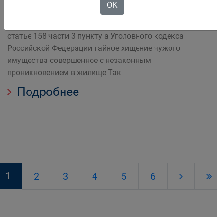
OK
Беловским городским судом горожанка осуждена по
статье 158 части 3 пункту а Уголовного кодекса
Российской Федерации тайное хищение чужого
имущества совершенное с незаконным
проникновением в жилище Так
Подробнее
1
2
3
4
5
6