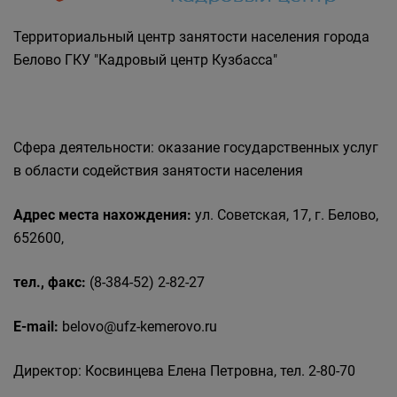
Государственные органы и службы
информируют
Территориальный центр занятости населения города
Государственное казенное учреждение
Белово ГКУ "Кадровый центр Кузбасса"
«Кадровый центр Кузбасса» Территориальный
Центр занятости населения города Белово
Сфера деятельности: оказание государственных услуг
в области содействия занятости населения
Адрес места нахождения:
ул. Советская, 17, г. Белово,
652600,
тел., факс:
(8-384-52) 2-82-27
E-mail:
belovo@ufz-kemerovo.ru
Директор: Косвинцева Елена Петровна, тел. 2-80-70