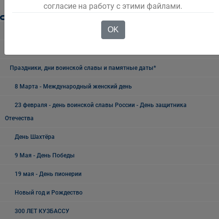
согласие на работу с этими файлами.
OK
Разное
Безопасность Беловского городского округа
Праздники, дни воинской славы и памятные даты*
8 Марта - Международный женский день
23 февраля - день воинской славы России - День защитника
Отечества
День Шахтёра
9 Мая - День Победы
19 мая - День пионерии
Новый год и Рождество
300 ЛЕТ КУЗБАССУ