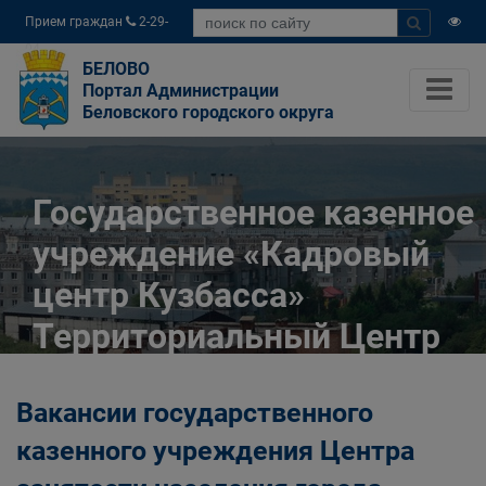
Прием граждан
2-29-
04
БЕЛОВО
Портал Администрации
Беловского городского округа
Государственное казенное
учреждение «Кадровый
центр Кузбасса»
Территориальный Центр
занятости населения
Вакансии государственного
города Белово
казенного учреждения Центра
Главная
Разное