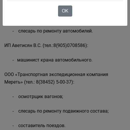
- инженер-геодезист;
OK
- машинист автогрейдера;
- слесарь по ремонту автомобилей.
ИП Аветисян В.С. (тел.:8(905)0708586):
- машинист крана автомобильного.
ООО «Транспортная экспедиционная компания
Мереть» (тел.: 8(38452) 5-00-37):
- осмотрщик вагонов;
- слесарь по ремонту подвижного состава;
- составитель поездов.