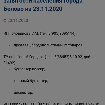
занятости населения города
Государственные органы и службы
Белово на 23.11.2020
информируют
Государственное казенное учреждение
«Кадровый центр Кузбасса» Территориальный
23.11.2020
Центр занятости населения города Белово
ИП Головинова С.М. (тел.:8(905)9095114):
- продавец продовольственных товаров.
ТУ пгт. Новый Городок (тел.: 8(38452)3-10-92, доб.
31492):
- бухгалтер-кассир;
- главный бухгалтер;
- инспектор.
ИП Хрипливец О.П. (тел: 8(3843)535906, 89089509473):