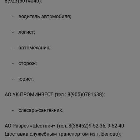
8(923)6014040):
- водитель автомобиля;
- логист;
- автомеханик;
- сторож;
- юрист.
АО УК ПРОМИНВЕСТ (тел.: 8(905)0781638):
- слесарь-сантехник.
АО Разрез «Шестаки» (тел.:8(38452)9-52-36, 9-52-40
(доставка служебным транспортом из г. Белово):