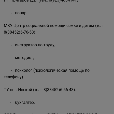
ИП Пригаров Д.В. (тел.: 8(923)4804141):
- повар.
МКУ Центр социальной помощи семье и детям (тел.:
8(38452)6-76-53):
- инструктор по труду;
- методист;
- психолог (психологическая помощь по
телефону).
ТУ пгт. Инской (тел.: 8(38452)6-56-43):
- бухгалтер.