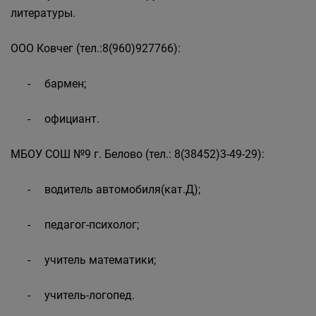
литературы.
ООО Ковчег (тел.:8(960)927766):
- бармен;
- официант.
МБОУ СОШ №9 г. Белово (тел.: 8(38452)3-49-29):
- водитель автомобиля(кат.Д);
- педагог-психолог;
- учитель математики;
- учитель-логопед.