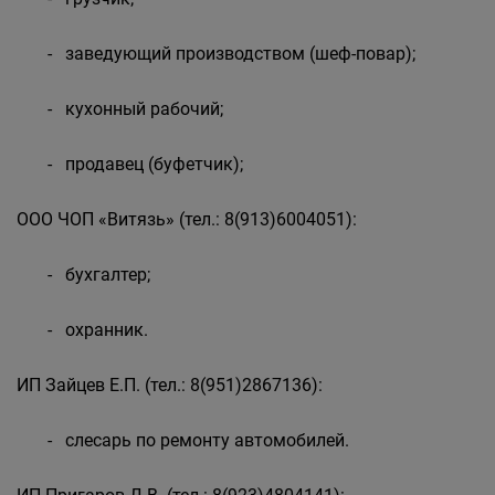
- заведующий производством (шеф-повар);
- кухонный рабочий;
- продавец (буфетчик);
ООО ЧОП «Витязь» (тел.: 8(913)6004051):
- бухгалтер;
- охранник.
ИП Зайцев Е.П. (тел.: 8(951)2867136):
- слесарь по ремонту автомобилей.