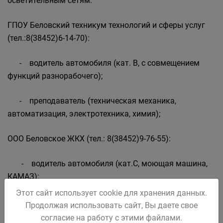
осветительным сетям.
ГПОУ Беловский техникум технологий и сферы услуг
(тел.:8(38452)6-14-70):
- водитель автомобиля (кат. В, с совмещением
функций разнорабочего);
- преподаватель (техническая механика,
автоматизация, электротехника, химия);
ООО Беловское ЖКХ (тел.: 8(38452)9-76-55):
- водитель автомобиля (кат.С, моющая машина,
КАМАЗ);
Этот сайт использует cookie для хранения данных.
- дорожный рабочий;
Продолжая использовать сайт, Вы даете свое
согласие на работу с этими файлами.