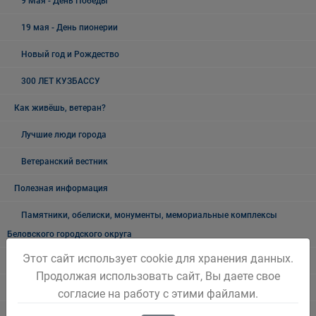
9 Мая - День Победы
19 мая - День пионерии
Новый год и Рождество
300 ЛЕТ КУЗБАССУ
Как живёшь, ветеран?
Лучшие люди города
Ветеранский вестник
Полезная информация
Памятники, обелиски, монументы, мемориальные комплексы
Беловского городского округа
Этот сайт использует cookie для хранения данных.
Объявления
Продолжая использовать сайт, Вы даете свое
Безопасность на воде
согласие на работу с этими файлами.
Осторожно мошенники!