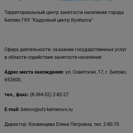
Государственные органы и службы
информируют
Территориальный центр занятости населения города
Государственное казенное учреждение
Белово ГКУ "Кадровый центр Кузбасса"
«Кадровый центр Кузбасса» Территориальный
Центр занятости населения города Белово
Сфера деятельности: оказание государственных услуг
в области содействия занятости населения
Адрес места нахождения:
ул. Советская, 17, г. Белово,
652600,
тел., факс:
(8-384-52) 2-82-27
E-mail:
belovo@ufz-kemerovo.ru
Директор: Косвинцева Елена Петровна, тел. 2-80-70