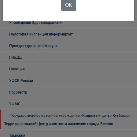
OK
Государственные органы и службы информируют
Учреждения Здравоохранения
Налоговая инспекция информирует
Прокуратура информирует
ГИБДД
Полиция
УФСБ России
Росреестр
УФМС
Государственное казенное учреждение «Кадровый центр Кузбасса»
Территориальный Центр занятости населения города Белово
Таможня