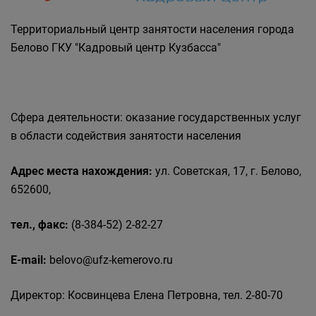
Государственные органы и службы
информируют
Территориальный центр занятости населения города
Государственное казенное учреждение
Белово ГКУ "Кадровый центр Кузбасса"
«Кадровый центр Кузбасса» Территориальный
Центр занятости населения города Белово
Сфера деятельности: оказание государственных услуг
в области содействия занятости населения
Адрес места нахождения:
ул. Советская, 17, г. Белово,
652600,
тел., факс:
(8-384-52) 2-82-27
E-mail:
belovo@ufz-kemerovo.ru
Директор: Косвинцева Елена Петровна, тел. 2-80-70