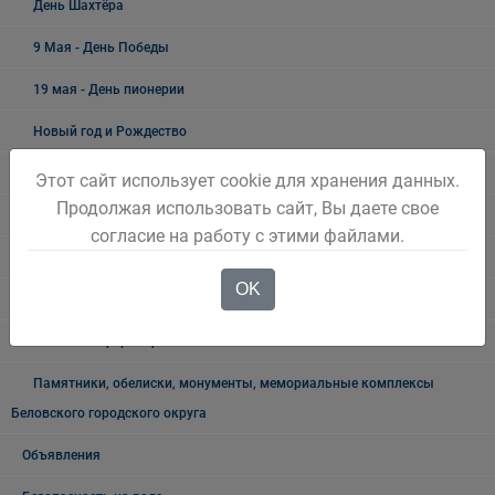
День Шахтёра
9 Мая - День Победы
19 мая - День пионерии
Новый год и Рождество
300 ЛЕТ КУЗБАССУ
Этот сайт использует cookie для хранения данных.
Продолжая использовать сайт, Вы даете свое
Как живёшь, ветеран?
согласие на работу с этими файлами.
Лучшие люди города
OK
Ветеранский вестник
Полезная информация
Памятники, обелиски, монументы, мемориальные комплексы
Беловского городского округа
Объявления