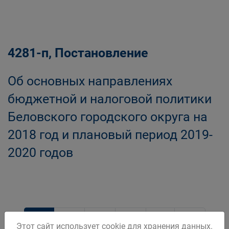
4281-п, Постановление
Об основных направлениях
бюджетной и налоговой политики
Беловского городского округа на
2018 год и плановый период 2019-
2020 годов
1
2
3
4
Этот сайт использует cookie для хранения данных.