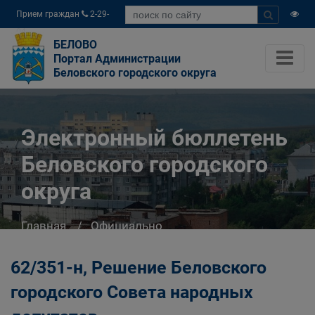
Прием граждан
2-29-
04
БЕЛОВО
Портал Администрации
Беловского городского округа
Электронный бюллетень
Беловского городского
округа
Главная
Официально
Электронный бюллетень Беловского
городского округа
62/351-н, Решение Беловского
городского Совета народных