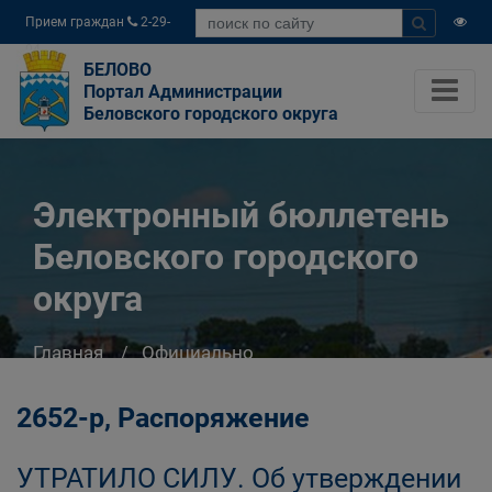
Прием граждан
2-29-
04
БЕЛОВО
Портал Администрации
Беловского городского округа
Электронный бюллетень
Беловского городского
округа
Главная
Официально
Электронный бюллетень Беловского
городского округа
2652-р, Распоряжение
УТРАТИЛО СИЛУ. Об утверждении