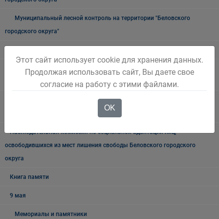
Муниципальный лесной контроль на территории "Беловского
городского округа"
Внутренний муниципальный финансовый контроль
Этот сайт использует cookie для хранения данных.
Муниципальный земельный контроль на территории Беловского
Продолжая использовать сайт, Вы даете свое
городского округа
согласие на работу с этими файлами.
Межведомственная антинаркотическая комиссии в Беловском
OK
городском округе
Наблюдательная комиссия по социальной адаптации лиц,
освободившихся из мест лишения свободы Беловского городского
округа
Книга памяти
9 мая
Мемориалы и памятники