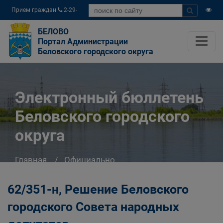
Прием граждан
2-29-
04
БЕЛОВО
Портал Администрации
Беловского городского округа
Электронный бюллетень
Беловского городского
округа
Главная
Официально
Электронный бюллетень Беловского
городского округа
62/351-н, Решение Беловского
городского Совета народных