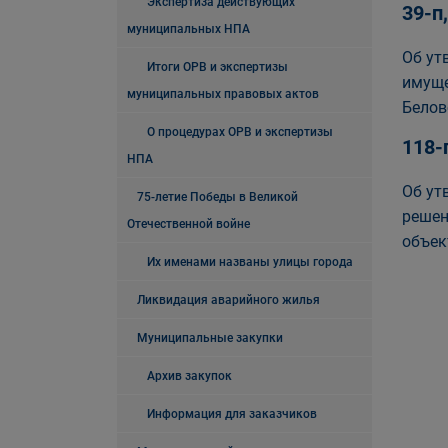
Экспертиза действующих
39-п
муниципальных НПА
Об ут
Итоги ОРВ и экспертизы
имуще
муниципальных правовых актов
Белов
О процедурах ОРВ и экспертизы
118-
НПА
Об ут
75-летие Победы в Великой
решен
Отечественной войне
объек
Их именами названы улицы города
Ликвидация аварийного жилья
Муниципальные закупки
Архив закупок
Информация для заказчиков