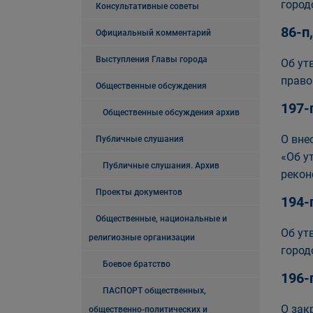
город
Консультативные советы
86-п
Официальный комментарий
Выступления Главы города
Об ут
право
Общественные обсуждения
197-
Общественные обсуждения архив
О вне
Публичные слушания
«Об у
Публичные слушания. Архив
рекон
Проекты документов
194-
Общественные, национальные и
Об ут
религиозные организации
город
Боевое братство
196-
ПАСПОРТ общественных,
О зак
общественно-политических и