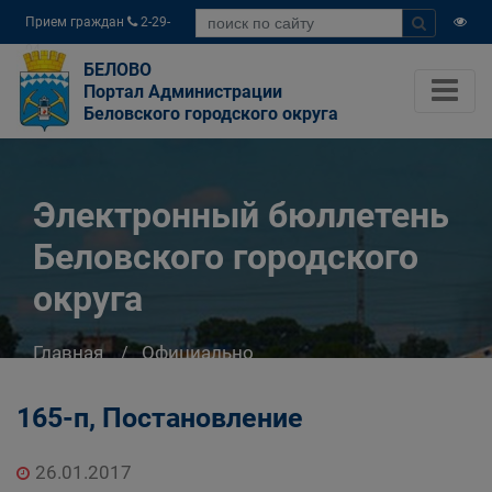
Прием граждан
2-29-
04
БЕЛОВО
Портал Администрации
Беловского городского округа
Электронный бюллетень
Беловского городского
округа
Главная
Официально
Электронный бюллетень Беловского
городского округа
165-п, Постановление
26.01.2017