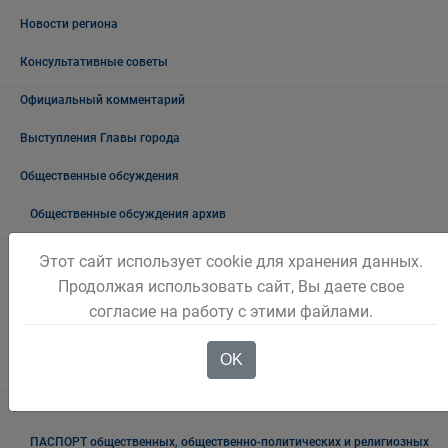
Новости региона
Консультативные советы
Официальный комментарий
Выступления Главы города
Общественные обсуждения
Общественные обсуждения архив
Публичные слушания
Этот сайт использует cookie для хранения данных.
Продолжая использовать сайт, Вы даете свое
Публичные слушания. Архив
согласие на работу с этими файлами.
Проекты документов
OK
Общественные, национальные и религиозные организации
Боевое братство
ПАСПОРТ общественных, общественно-политических и религиозных