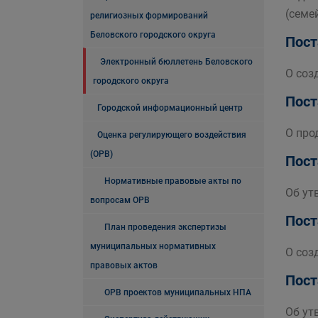
(семе
религиозных формирований
Беловского городского округа
Пост
Электронный бюллетень Беловского
О соз
городского округа
Пост
Городской информационный центр
О про
Оценка регулирующего воздействия
(ОРВ)
Пост
Нормативные правовые акты по
Об ут
вопросам ОРВ
Пост
План проведения экспертизы
муниципальных нормативных
О соз
правовых актов
Пост
ОРВ проектов муниципальных НПА
Об ут