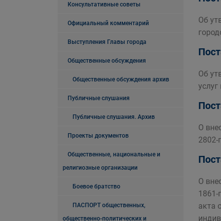
Консультативные советы
Об ут
Официальный комментарий
город
Выступления Главы города
Пост
Общественные обсуждения
Об ут
Общественные обсуждения архив
услуг
Публичные слушания
Пост
Публичные слушания. Архив
О вне
Проекты документов
2802-
Общественные, национальные и
Пост
религиозные организации
О вне
Боевое братство
1861-
акта 
ПАСПОРТ общественных,
индив
общественно-политических и