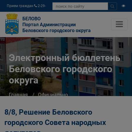
Прием граждан
2-29-
04
БЕЛОВО
Портал Администрации
Беловского городского округа
Электронный бюллетень
Беловского городского
округа
Главная
Официально
Электронный бюллетень Беловского
городского округа
8/8, Решение Беловского
городского Совета народных