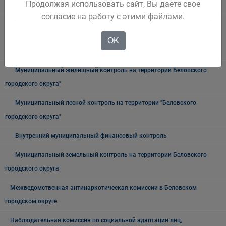
Продолжая использовать сайт, Вы даете свое
Архив
согласие на работу с этими файлами.
Муниципальный контроль на автомобильном транспорте,
городском, наземном электрическом транспорте и в дорожном
OK
хозяйстве в границах Беловского городского округа
Муниципальный жилищный контроль на территории Беловского
городского округа"
Муниципальный лесной контроль на территории "Беловского
городского округа"
Внутренний муниципальный финансовый контроль
Муниципальный земельный контроль на территории Беловского
городского округа
Межведомственная антинаркотическая комиссии в Беловском
городском округе
Наблюдательная комиссия по социальной адаптации лиц,