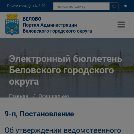
Прием граждан
2-29-
04
БЕЛОВО
Портал Администрации
Беловского городского округа
Электронный бюллетень
Беловского городского
округа
Главная
Официально
Электронный бюллетень Беловского
городского округа
9-п, Постановление
Об утверждении ведомственного