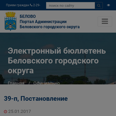
Прием граждан
2-29-
04
БЕЛОВО
Портал Администрации
Беловского городского округа
Электронный бюллетень
Беловского городского
округа
Главная
Официально
Электронный бюллетень Беловского
городского округа
39-п, Постановление
25.01.2017