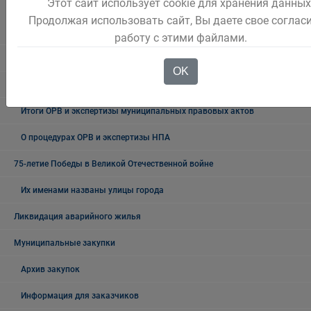
Этот сайт использует cookie для хранения данных
План проведения экспертизы муниципальных нормативных
Продолжая использовать сайт, Вы даете свое согласи
правовых актов
работу с этими файлами.
ОРВ проектов муниципальных НПА
OK
Экспертиза действующих муниципальных НПА
Итоги ОРВ и экспертизы муниципальных правовых актов
О процедурах ОРВ и экспертизы НПА
75-летие Победы в Великой Отечественной войне
Их именами названы улицы города
Ликвидация аварийного жилья
Муниципальные закупки
Архив закупок
Информация для заказчиков