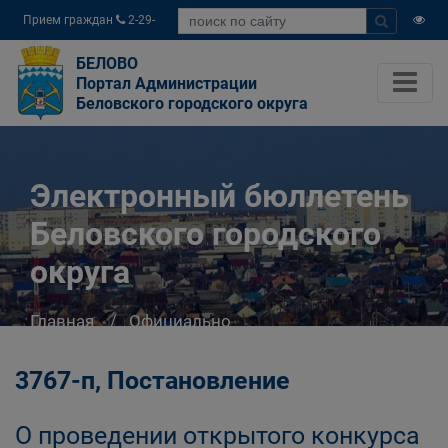
Прием граждан
2-29-
04
БЕЛОВО
Портал Администрации
Беловского городского округа
Электронный бюллетень
Беловского городского
округа
Главная
Официально
Электронный бюллетень Беловского
городского округа
3767-п, Постановление
О проведении открытого конкурса