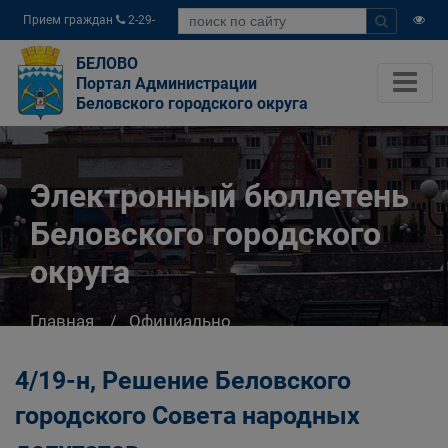
Прием граждан
2-29-
04
БЕЛОВО
Портал Администрации
Беловского городского округа
Электронный бюллетень
Беловского городского
округа
Главная
Официально
Электронный бюллетень Беловского
городского округа
4/19-н, Решение Беловского
городского Совета народных