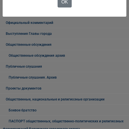
Новости региона
OK
Консультативные советы
Официальный комментарий
Выступления Главы города
Общественные обсуждения
Общественные обсуждения архив
Публичные слушания
Публичные слушания. Архив
Проекты документов
Общественные, национальные и религиозные организации
Боевое братство
ПАСПОРТ общественных, общественно-политических и религиозных