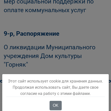
мер социальной поддержки по
оплате коммунальных услуг
9-р, Распоряжение
О ликвидации Муниципального
учреждения Дом культуры
"Горняк"
Этот сайт использует cookie для хранения данных.
Продолжая использовать сайт, Вы даете свое
Новости Белова
согласие на работу с этими файлами.
Новости региона
OK
Консультативные советы