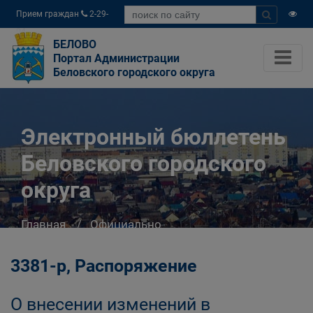
Прием граждан
2-29-
04
БЕЛОВО
Портал Администрации
Беловского городского округа
Электронный бюллетень
Беловского городского
округа
Главная
Официально
Электронный бюллетень Беловского
городского округа
3381-р, Распоряжение
О внесении изменений в