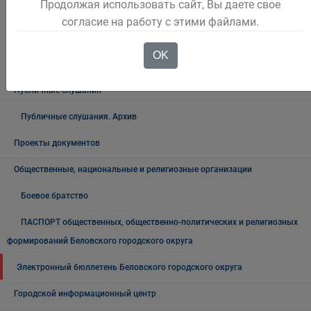
Продолжая использовать сайт, Вы даете свое
Выступления Главы города
согласие на работу с этими файлами.
Общественные обсуждения
OK
Общественные обсуждения архив
Публичные слушания
Публичные слушания. Архив
Проекты документов
Общественные, национальные и религиозные организации
Боевое братство
ПАСПОРТ общественных, общественно-политических и религиозных
формирований Беловского городского округа
Электронный бюллетень Беловского городского округа
Городской информационный центр