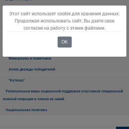
Наблюдательная комиссия по социальной адаптации лиц,
Этот сайт использует cookie для хранения данных.
освободившихся из мест лишения свободы Беловского городского
Продолжая использовать сайт, Вы даете свое
округа
согласие на работу с этими файлами.
Книга памяти
OK
9 мая
Мемориалы и памятники
Аллея дважды победителей
"Катюша"
Региональные меры социальной поддержки участников специальной
военной операции и членов их семей
Национальная политика