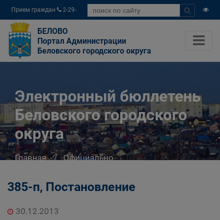
Прием граждан
2-29-
04
БЕЛОВО
Портал Администрации
Беловского городского округа
Электронный бюллетень
Беловского городского
округа
Главная
Официально
Электронный бюллетень Беловского
городского округа
385-п, Постановление
30.12.2013