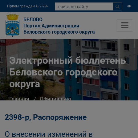
Прием граждан
2-29-
04
БЕЛОВО
Портал Администрации
Беловского городского округа
Электронный бюллетень
Беловского городского
округа
Главная
Официально
Электронный бюллетень Беловского
городского округа
2398-р, Распоряжение
О внесении изменений в