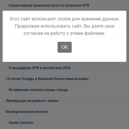
Нормативные правовые акты по вопросам ОРВ
План проведения экспертизы муниципальных нормативных
Этот сайт использует cookie для хранения данных.
правовых актов
Продолжая использовать сайт, Вы даете свое
согласие на работу с этими файлами.
ОРВ проектов муниципальных НПА
Экспертиза действующих муниципальных НПА
OK
Итоги ОРВ и экспертизы муниципальных правовых актов
О процедурах ОРВ и экспертизы НПА
75-летие Победы в Великой Отечественной войне
Их именами названы улицы города
Ликвидация аварийного жилья
Муниципальные закупки
Архив закупок